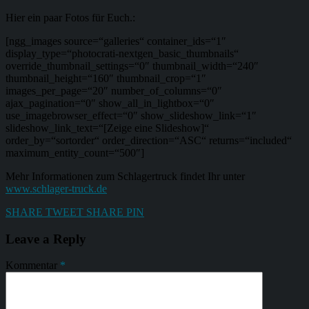
Hier ein paar Fotos für Euch.:
[ngg_images source=“galleries“ container_ids=“1″
display_type=“photocrati-nextgen_basic_thumbnails“
override_thumbnail_settings=“0″ thumbnail_width=“240″
thumbnail_height=“160″ thumbnail_crop=“1″
images_per_page=“20″ number_of_columns=“0″
ajax_pagination=“0″ show_all_in_lightbox=“0″
use_imagebrowser_effect=“0″ show_slideshow_link=“1″
slideshow_link_text=“[Zeige eine Slideshow]“
order_by=“sortorder“ order_direction=“ASC“ returns=“included“
maximum_entity_count=“500″]
Mehr Informationen zum Schlagertruck findet Ihr unter
www.schlager-truck.de
SHARE
TWEET
SHARE
PIN
Leave a Reply
Kommentar
*