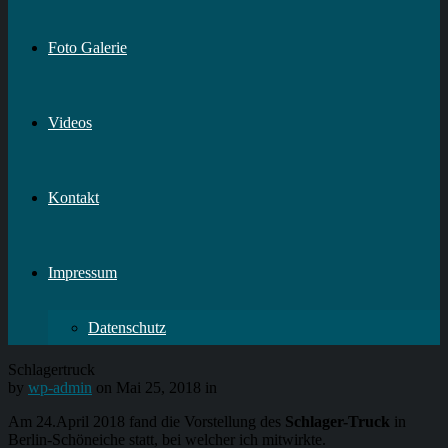
Foto Galerie
Videos
Kontakt
Impressum
Datenschutz
Schlagertruck
by
wp-admin
on Mai 25, 2018 in
Am 24.April 2018 fand die Vorstellung des
Schlager-Truck
in
Berlin-Schöneiche statt, bei welcher ich mitwirkte.