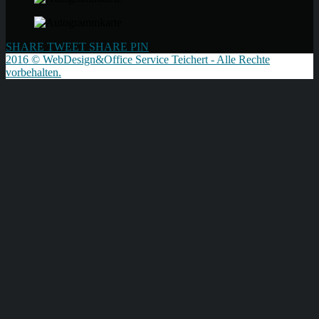
SHARE
TWEET
SHARE
PIN
2016 © WebDesign&Office Service Teichert - Alle Rechte
vorbehalten.