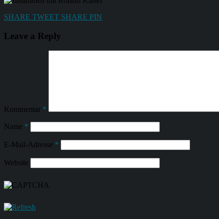
SHARE
TWEET
SHARE
PIN
Leave a Reply
Kommentar
*
Name
*
E-Mail-Adresse
*
Website