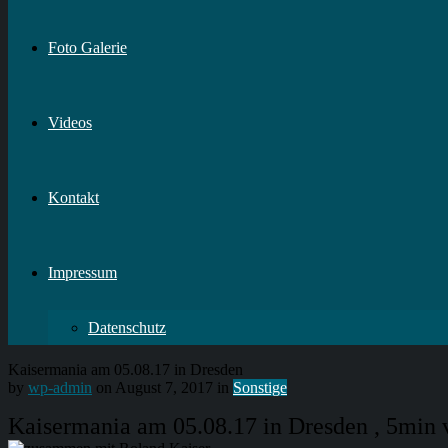
Foto Galerie
Videos
Kontakt
Impressum
Datenschutz
Kaisermania am 05.08.17 in Dresden
by
wp-admin
on August 7, 2017 in
Sonstige
Kaisermania am 05.08.17 in Dresden , 5min 