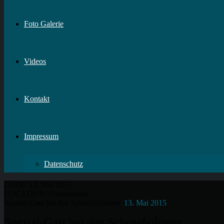
Foto Galerie
Videos
Kontakt
Impressum
Datenschutz
DATE:
13. Mai 2015
LOCATION:
Oberstaufen
Spezial-Gast bei den Schneehühnern
13. Mai 2015
Spezial-Gast bei den Schneehühnern