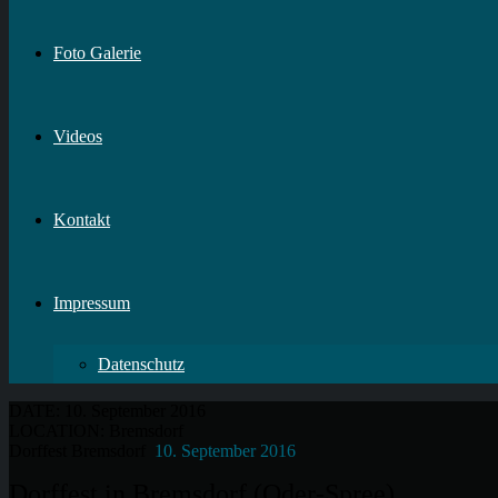
Foto Galerie
Videos
Kontakt
Impressum
Datenschutz
DATE:
10. September 2016
LOCATION:
Bremsdorf
Dorffest Bremsdorf
10. September 2016
Dorffest in Bremsdorf (Oder-Spree)